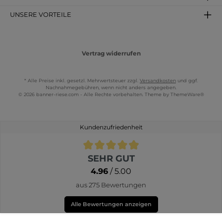
UNSERE VORTEILE
Vertrag widerrufen
* Alle Preise inkl. gesetzl. Mehrwertsteuer zzgl.
Versandkosten
und ggf.
Nachnahmegebühren, wenn nicht anders angegeben.
© 2026 banner-riese.com - Alle Rechte vorbehalten. Theme by
ThemeWare®
Kundenzufriedenheit
Durchschnittliche Bewertung von 4.9 von 5 Sternen
SEHR GUT
4.96
/ 5.00
aus 275 Bewertungen
Alle Bewertungen anzeigen