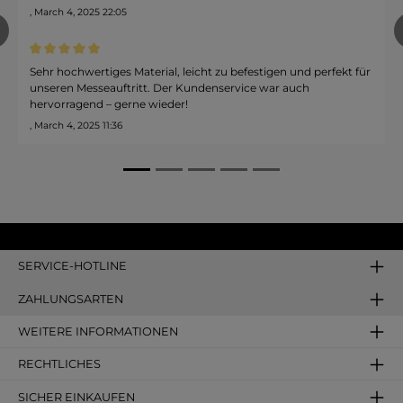
, March 4, 2025 22:05
, Ma
revious
Durchschnittliche Bewertung von 5 von 5 Sternen
Dur
Sehr hochwertiges Material, leicht zu befestigen und perfekt für
Tol
unseren Messeauftritt. Der Kundenservice war auch
Ein
hervorragend – gerne wieder!
, Ma
, March 4, 2025 11:36
SERVICE-HOTLINE
ZAHLUNGSARTEN
WEITERE INFORMATIONEN
RECHTLICHES
SICHER EINKAUFEN