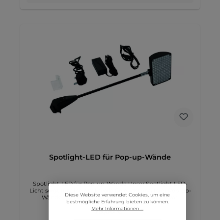
sorgt das LED-Beleuchtungsset für eine professionelle und
auffällige Präsentation.
Spotlight-LED für Pop-up-Wände
Spotlight-LED für Pop-up-Wände Unser Spotlight LED-
Licht sorgt für eine effektvolle Beleuchtung Ihrer Pop-up-
Diese Website verwendet Cookies, um eine
Wände und hebt das Druckmotiv perfekt hervor.
bestmögliche Erfahrung bieten zu können.
Produktdetails: Verwendung: Beleuchtung für Pop-up-
Mehr Informationen ...
75,00 €*
Wände in allen Größen Montage: Wird direkt auf den
Rahmen der Pop-up-Wand montiert Empfohlene Anzahl: 2