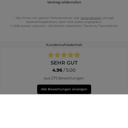
Vertrag widerrufen
* Alle Preise inkl. gesetzl. Mehrwertsteuer zzgl.
Versandkosten
und ggf.
Nachnahmegebühren, wenn nicht anders angegeben.
© 2026 banner-riese.com - Alle Rechte vorbehalten. Theme by
ThemeWare®
Kundenzufriedenheit
Durchschnittliche Bewertung von 4.9 von 5 Sternen
SEHR GUT
4.96
/ 5.00
aus 275 Bewertungen
Alle Bewertungen anzeigen