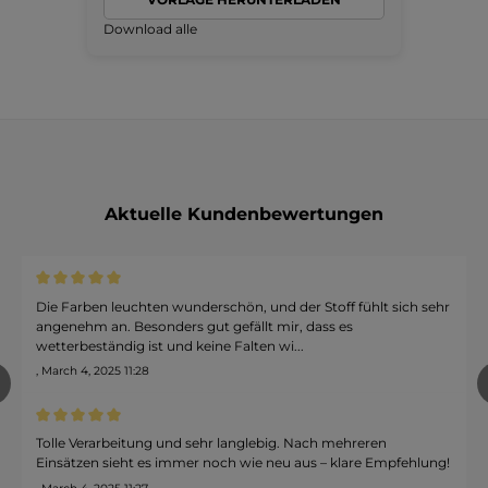
Download alle
Aktuelle Kundenbewertungen
Durchschnittliche Bewertung von 5 von 5 Sternen
Die Farben leuchten wunderschön, und der Stoff fühlt sich sehr
angenehm an. Besonders gut gefällt mir, dass es
wetterbeständig ist und keine Falten wi...
, March 4, 2025 11:28
revious
Durchschnittliche Bewertung von 5 von 5 Sternen
Tolle Verarbeitung und sehr langlebig. Nach mehreren
Einsätzen sieht es immer noch wie neu aus – klare Empfehlung!