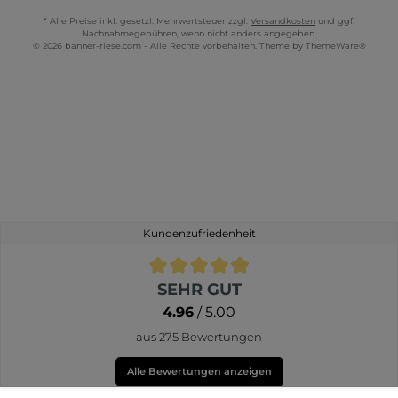
* Alle Preise inkl. gesetzl. Mehrwertsteuer zzgl.
Versandkosten
und ggf.
Nachnahmegebühren, wenn nicht anders angegeben.
© 2026 banner-riese.com - Alle Rechte vorbehalten. Theme by
ThemeWare®
Kundenzufriedenheit
Durchschnittliche Bewertung von 4.9 von 5 Sternen
SEHR GUT
4.96
/ 5.00
aus 275 Bewertungen
Alle Bewertungen anzeigen