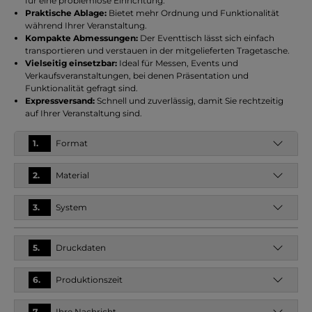
für eine problemlose Einrichtung.
Praktische Ablage:
Bietet mehr Ordnung und Funktionalität
während Ihrer Veranstaltung.
Kompakte Abmessungen:
Der Eventtisch lässt sich einfach
transportieren und verstauen in der mitgelieferten Tragetasche.
Vielseitig einsetzbar:
Ideal für Messen, Events und
Verkaufsveranstaltungen, bei denen Präsentation und
Funktionalität gefragt sind.
Expressversand:
Schnell und zuverlässig, damit Sie rechtzeitig
auf Ihrer Veranstaltung sind.
1.
Format
2.
Material
3.
System
5.
Druckdaten
6.
Produktionszeit
7.
Ihre Nachricht