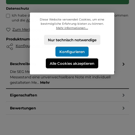
Basisprüfung
Datenschutz
Produktionszeiten
Ich habe die
Datenschutzbestimmungen
zur Kenntnis genommen
Diese Website verwendet Cookies, um eine
und die
AGB
gelesen und bin mit ihnen einverstanden. *
bestmögliche Erfahrung bieten zu können.
Mehr Informationen ...
Zum Merkzettel hinzufügen
4 Produktionstage
Produktnummer:
P-10105
Nur technisch notwendige
Konfiguration teilen
Konfigurieren
Alle Cookies akzeptieren
Beschreibung
Die SEG Messetheke von Banner-Riese Verleihen Sie Ihrem
Messestand eine unverwechselbare Note mit individuell
gestalteten Me…
Mehr
Eigenschaften
Bewertungen