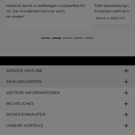
Durchschnittliche Bewertung von 5 von 5 Sternen
 perfekt für
Tolle Verarbeitung und sehr langlebig. Nach mehreren
h
Einsätzen sieht es immer noch wie neu aus – klare Empfeh
, March 4, 2025 11:27
SERVICE-HOTLINE
ZAHLUNGSARTEN
WEITERE INFORMATIONEN
RECHTLICHES
SICHER EINKAUFEN
UNSERE VORTEILE