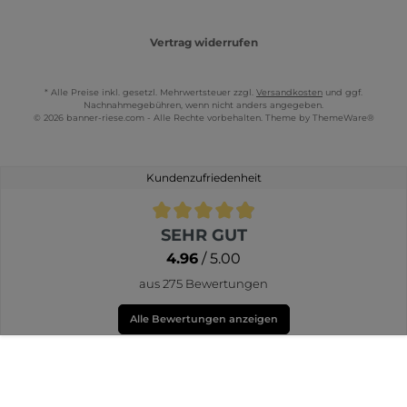
Vertrag widerrufen
* Alle Preise inkl. gesetzl. Mehrwertsteuer zzgl.
Versandkosten
und ggf.
Nachnahmegebühren, wenn nicht anders angegeben.
© 2026 banner-riese.com - Alle Rechte vorbehalten. Theme by
ThemeWare®
Kundenzufriedenheit
Durchschnittliche Bewertung von 4.9 von 5 Sternen
SEHR GUT
4.96
/ 5.00
aus 275 Bewertungen
Alle Bewertungen anzeigen