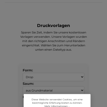
Druckvorlagen
Sparen Sie Zeit, indem Sie unsere kostenlosen
Vorlagen verwenden. Unsere Vorlagen wurden
mit den richtigen Anschnitten und Rändern
eingerichtet. Wählen Sie zum Herunterladen
unten einen Dateityp aus.
Form:
Saum:
Format:
Diese Website verwendet Cookies, um eine
bestmögliche Erfahrung bieten zu können.
Mehr Informationen ...